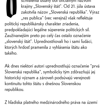
O
schválenia ústavy bol oficiálnym názvom
krajiny „Slovenský štát“. Od 21. júla ústava
zakotvila názov „Slovenská republika“. Výraz
„res publica“ (vec verejná) však reflektuje
politický republikánsky charakter zriadenia,
predpokladajúci legálne súperenie politických síl.
Zaužívanejším preto po celý čas ostalo označenie
„slovenský štát“. Uprednostňovali ho i sami ľudáci,
ktorých hrdosť pramenila z vyhlásenia štátu ako
takého.
Ak dnes niektorí autori uprednostňujú označenie "prvá
Slovenská republika", symbolicky tým zdôrazňujú jej
historický význam a zároveň podsúvajú verejnosti
kontinuitu tohto štátu s dnešnou Slovenskou
republikou.
Z hľadiska platného medzinárodného práva na území