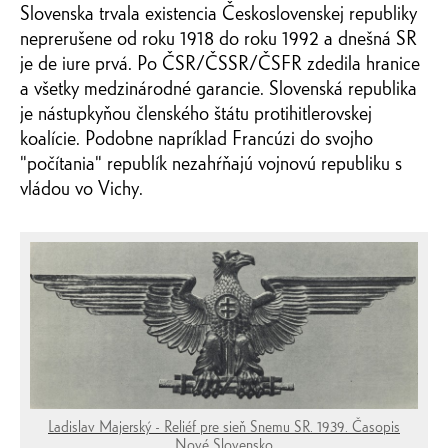
Slovenska trvala existencia Československej republiky
neprerušene od roku 1918 do roku 1992 a dnešná SR
je de iure prvá. Po ČSR/ČSSR/ČSFR zdedila hranice
a všetky medzinárodné garancie. Slovenská republika
je nástupkyňou členského štátu protihitlerovskej
koalície. Podobne napríklad Francúzi do svojho
"počítania" republík nezahŕňajú vojnovú republiku s
vládou vo Vichy.
Ladislav Majerský - Reliéf pre sieň Snemu SR. 1939. Časopis
Nové Slovensko