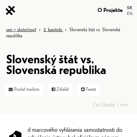
SK
O Projekte
EN
sen × skutočnosť
>
2. kapitola
>
Slovenský štát vs. Slovenská
republika
Slovenský štát vs.
Slovenská republika
Poslať mailom
Zdieľať
Tweet
Čas čítania:
1 min
d marcového vyhlásenia samostatnosti do