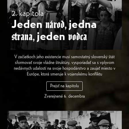
2. kapitola
Jeden
jedna
národ,
jeden
strana,
vodca
V začiatkoch jeho existencie musí samostatný slovenský štát
sformovať svoje vládne štruktúry, vysporiadať sa s vplyvom
nedávnych udalostí na svoje hospodárstvo a zaujať miesto v
Európe, ktorá smeruje k vojenskému konfliktu
Prejsť na kapitolu
Zverejnené 6. decembra