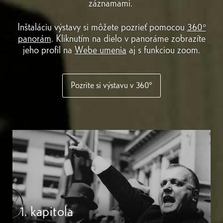
záznamami.
Inštaláciu výstavy si môžete pozrieť pomocou
360°
panorám
. Kliknutím na dielo v panoráme zobrazíte
jeho profil na
Webe umenia
aj s funkciou zoom.
Pozrite si výstavu v 360°
1. kapitola