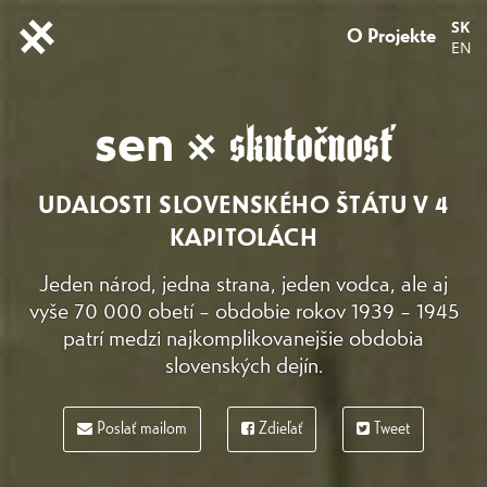
SK
O Projekte
EN
sen
skutočnosť
UDALOSTI SLOVENSKÉHO ŠTÁTU V 4
KAPITOLÁCH
Jeden národ, jedna strana, jeden vodca, ale aj
vyše 70 000 obetí – obdobie rokov 1939 – 1945
patrí medzi najkomplikovanejšie obdobia
slovenských dejín.
Poslať mailom
Zdieľať
Tweet